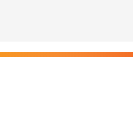
Liity Posi TV:n tilaajiin
Rajaton pääsy tilaajien sisältöihin. Tuet kotimaista
riippumatonta journalismia.
Tilaa — alkaen 8,25 €/kk
Riippumatonta journalismia vuodesta 2019. Uutisia,
videoita, dokumentteja ja elokuvia.