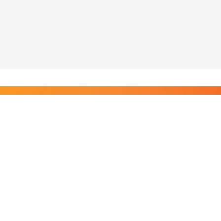
Liity Posi TV:n tilaajiin
Rajaton pääsy tilaajien sisältöihin. Tuet kotimaista
riippumatonta journalismia.
Tilaa — alkaen 8,25 €/kk
Riippumatonta journalismia vuodesta 2019. Uutisia,
videoita, dokumentteja ja elokuvia.