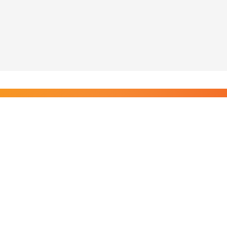
Liity Posi TV:n tilaajiin
Rajaton pääsy tilaajien sisältöihin. Tuet kotimaista
riippumatonta journalismia.
Tilaa — alkaen 8,25 €/kk
Riippumatonta journalismia vuodesta 2019. Uutisia,
videoita, dokumentteja ja elokuvia.