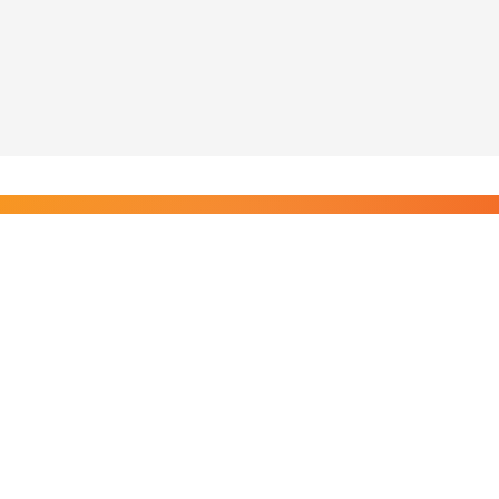
Liity Posi TV:n tilaajiin
Rajaton pääsy tilaajien sisältöihin. Tuet kotimaista
riippumatonta journalismia.
Tilaa — alkaen 8,25 €/kk
Riippumatonta journalismia vuodesta 2019. Uutisia,
videoita, dokumentteja ja elokuvia.