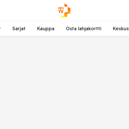
t
Sarjat
Kauppa
Osta lahjakortti
Keskus