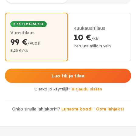
2 KK ILMAISEKSI
Kuukausitilaus
Vuositilaus
10 €
/kk
99 €
/vuosi
Peruuta milloin vain
8,25 €/kk
Luo tili ja tilaa
Oletko jo käyttäjä?
Kirjaudu sisään
Onko sinulla lahjakortti?
Lunasta koodi
·
Osta lahjaksi