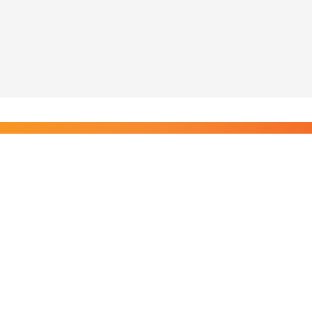
Liity Posi TV:n tilaajiin
Rajaton pääsy tilaajien sisältöihin. Tuet kotimaista
riippumatonta journalismia.
Tilaa — alkaen 8,25 €/kk
Riippumatonta journalismia vuodesta 2019. Uutisia,
videoita, dokumentteja ja elokuvia.