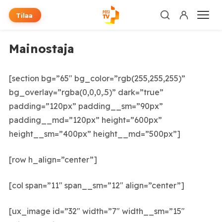
Tilaa
Mainostaja
[section bg=”65″ bg_color=”rgb(255,255,255)”
bg_overlay=”rgba(0,0,0,.5)” dark=”true”
padding=”120px” padding__sm=”90px”
padding__md=”120px” height=”600px”
height__sm=”400px” height__md=”500px”]
[row h_align=”center”]
[col span=”11″ span__sm=”12″ align=”center”]
[ux_image id=”32″ width=”7″ width__sm=”15″