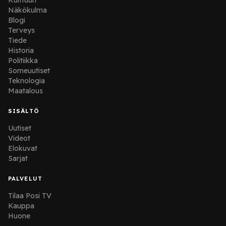
Kulttuuri
Näkökulma
Blogi
Terveys
Tiede
Historia
Politiikka
Someuutiset
Teknologia
Maatalous
SISÄLTÖ
Uutiset
Videot
Elokuvat
Sarjat
PALVELUT
Tilaa Posi TV
Kauppa
Huone