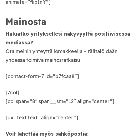
animate=”flipInY”]
Mainosta
Haluatko yrityksellesi näkyvyyttä positiivisessa
mediassa?
Ota meihin yhteyttä lomakkeella – räätälöidään
yhdessä toimiva mainosratkaisu.
[contact-form-7 id=”b7fcaa8″]
[/col]
[col span=”8″ span__sm=”12″ align=”center”]
[ux_text text_align=”center”]
Voit lähettää myös sähköpostia: