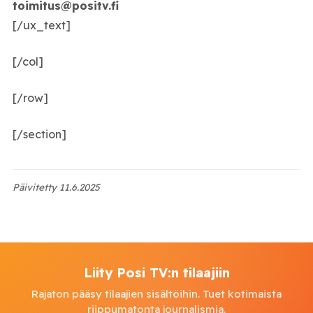
toimitus@positv.fi
[/ux_text]
[/col]
[/row]
[/section]
Päivitetty 11.6.2025
Liity Posi TV:n tilaajiin
Rajaton pääsy tilaajien sisältöihin. Tuet kotimaista
riippumatonta journalismia.