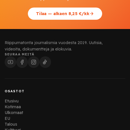
Tilaa — alkaen 8,25 €/kk
Riippumatonta journalismia vuodesta 2019. Uutisia,
videoita, dokumentteja ja elokuvia.
SEURAA MEITÄ
OSASTOT
Etusivu
Kotimaa
Ulkomaat
EU
Talous