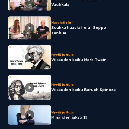
Vauhkala
Haastattelut
Soukka haastattelut Seppo
Tanhua
Hyviä juttuja
Viisauden kaiku Mark Twain
Hyviä juttuja
Viisauden kaiku Baruch Spinoza
Hyviä juttuja
Minä olen jakso 15