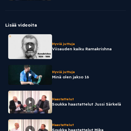
Lisää videoita
Hyviä juttuja
Viisauden kaiku Ramakrishna
Hyviä juttuja
Minä olen jakso 16
Haastattelut
Soukka haastattelut Jussi Särkelä
Haastattelut
Soukka haastattelut Mika