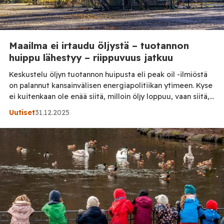
Maailma ei irtaudu öljystä – tuotannon
huippu lähestyy – riippuvuus jatkuu
Keskustelu öljyn tuotannon huipusta eli peak oil -ilmiöstä
on palannut kansainvälisen energiapolitiikan ytimeen. Kyse
ei kuitenkaan ole enää siitä, milloin öljy loppuu, vaan siitä,
miksi maailma ei kykene vähentämään riippuvuuttaan siitä
Uutiset
31.12.2025
– vaikka tuotannon rakenteelliset rajat alkavat tulla
vastaan. Ajatus öljyntuotannon huipusta esitettiin jo 1950-
luvulla. Teorian mukaan tuotanto kasvaa, saavuttaa
huippunsa ja alkaa laskea, kun […]