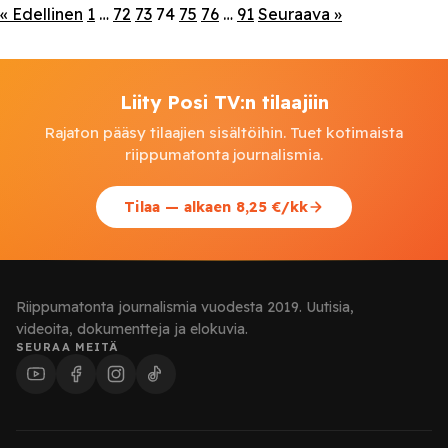
« Edellinen
1
…
72
73
74
75
76
…
91
Seuraava »
mukaan vuokra-avustusohjelmiin ohjattiin yhteensä noin 50
miljardia dollaria, joista arviolta jopa 5,8 […]
Liity Posi TV:n tilaajiin
Rajaton pääsy tilaajien sisältöihin. Tuet kotimaista
riippumatonta journalismia.
Tilaa — alkaen 8,25 €/kk
Riippumatonta journalismia vuodesta 2019. Uutisia,
videoita, dokumentteja ja elokuvia.
SEURAA MEITÄ