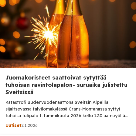
Juomakoristeet saattoivat sytyttää
tuhoisan ravintolapalon- suruaika julistettu
Sveitsissä
Katastrofi uudenvuodenaattona Sveitsin Alpeilla
sijaitsevassa talvilomakylässä Crans-Montanassa syttyi
tuhoisa tulipalo 1. tammikuuta 2026 kello 1.30 aamuyöllä
Le Constellation -nimisessä baarissa. Palo syttyi lähes
Uutiset
2.1.2026
täydessä ravintolassa uudenvuodenaaton juhlinnan aikaan.
Viranomaiset ovat ilmoittaneet, että ainakin 40 ihmistä