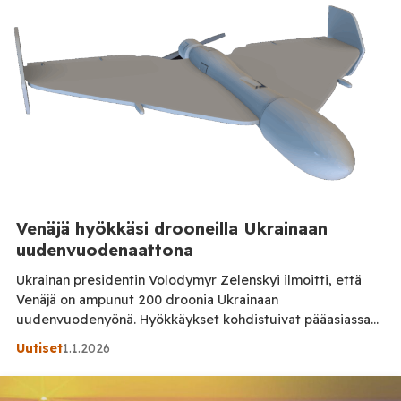
kuollut ja yli sata loukkaantunut, joista moni vakavasti,
raportoi Guardian. Palo ja evakuointi Silminnäkijöiden
mukaan tulipalo syttyi, kun loimuja tai […]
Venäjä hyökkäsi drooneilla Ukrainaan
uudenvuodenaattona
Ukrainan presidentin Volodymyr Zelenskyi ilmoitti, että
Venäjä on ampunut 200 droonia Ukrainaan
uudenvuodenyönä. Hyökkäykset kohdistuivat pääasiassa
Ukrainan energia-infrastruktuuriin; sähköverkkoon ja
Uutiset
1.1.2026
voimalaitoksiin, mikä aiheutti merkittäviä sähkökatkoja ja
vahinkoja useilla alueilla. Zelenskyi totesi, että
hyökkäykset osoittavat sodan jatkuvan myös uuden