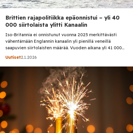
Brittien rajapolitiikka epäonnistui – yli 40
000 siirtolaista ylitti Kanaalin
Iso-Britannia ei onnistunut vuonna 2025 merkittävästi
vähentämään Englannin kanaalin yli pienillä veneillä
saapuvien siirtolaisten määrää. Vuoden aikana yli 41 000
ihmistä ylitti Kanaalin Ranskasta Britanniaan, mikä tekee
Uutiset
2.1.2026
vuodesta toiseksi vilkkaimman sitten mittausten
aloittamisen. Ainoastaan vuosi 2022 on ollut tätä
korkeampi. Brittihallituksen tavoitteena oli saada ylitysten
määrä selvään laskuun tiukennettujen rajatoimien,
lainsäädäntömuutosten ja Ranskan kanssa tehdyn […]