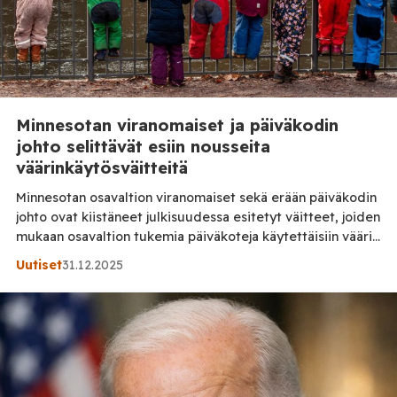
Minnesotan viranomaiset ja päiväkodin
johto selittävät esiin nousseita
väärinkäytösväitteitä
Minnesotan osavaltion viranomaiset sekä erään päiväkodin
johto ovat kiistäneet julkisuudessa esitetyt väitteet, joiden
mukaan osavaltion tukemia päiväkoteja käytettäisiin väärin
julkisten varojen saamiseksi ilman todellista toimintaa.
Uutiset
31.12.2025
Osavaltion lasten, nuorten ja perheiden palveluista
vastaavan viranomaisen mukaan väitteet eivät perustu
todettuihin havaintoihin. Viranomaiset kertovat, että useat
päiväkodit on tarkastettu viime kuukausien aikana ennalta
ilmoittamattomilla käynneillä, eikä tarkastuksissa ole […]