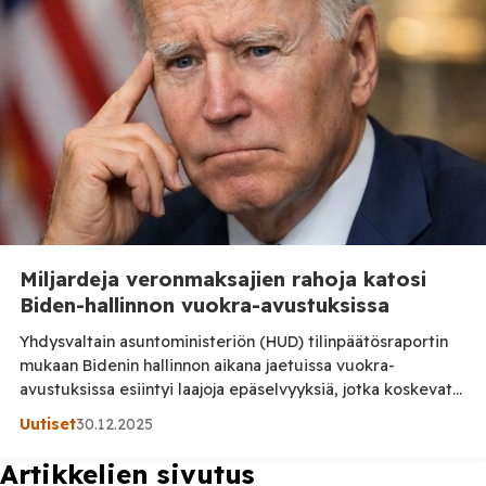
Miljardeja veronmaksajien rahoja katosi
Biden-hallinnon vuokra-avustuksissa
Yhdysvaltain asuntoministeriön (HUD) tilinpäätösraportin
mukaan Bidenin hallinnon aikana jaetuissa vuokra-
avustuksissa esiintyi laajoja epäselvyyksiä, jotka koskevat
miljardeja dollareita liittovaltion varoja. Osa tuista on
Uutiset
30.12.2025
raportin mukaan maksettu henkilöille, jotka olivat jo
kuolleet, tai joiden kelpoisuus ohjelmaan oli muutoin
Artikkelien sivutus
kyseenalainen uutisoi Fox News HUD:n virallisen raportin