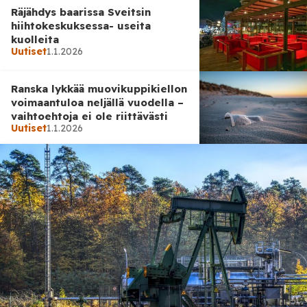
sijoittanut ostamalla kultaa ja Bitcoineja, joka jonkin aikaa
Räjähdys baarissa Sveitsin
oli siellä jopa rinnakkainen virallinen valuutta. Videon
hiihtokeskuksessa- useita
mukaan El […]
kuolleita
Uutiset
1.1.2026
Ranska lykkää muovikuppikiellon
voimaantuloa neljällä vuodella –
vaihtoehtoja ei ole riittävästi
Uutiset
1.1.2026
Uutiset
1.1.2026
Trump lupaa selvittää
Minnesotan petosväitteet –
muslimiyhteisö noussut kiistan
keskiöön