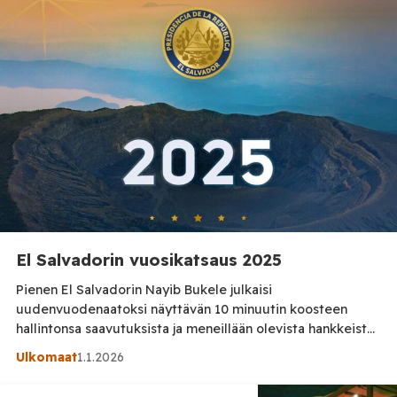
vuoden puolella. Hyökkäysten pääkohteina sähköverkko ja
energia-laitokset Ukrainan viranomaisten mukaan drooni-
iskut kohdistuivat sähköverkkoon ja muihin energia-
laitoksiin eri […]
El Salvadorin vuosikatsaus 2025
Pienen El Salvadorin Nayib Bukele julkaisi
uudenvuodenaatoksi näyttävän 10 minuutin koosteen
hallintonsa saavutuksista ja meneillään olevista hankkeista.
El Salvadorissa on rakennettu kouluja, kauppahalleja, teitä
Ulkomaat
1.1.2026
ja muita suuria infrastruktuurihankkeita. Turismi ja talous
ovat kovassa nousukiidossa. El Salvador on myös