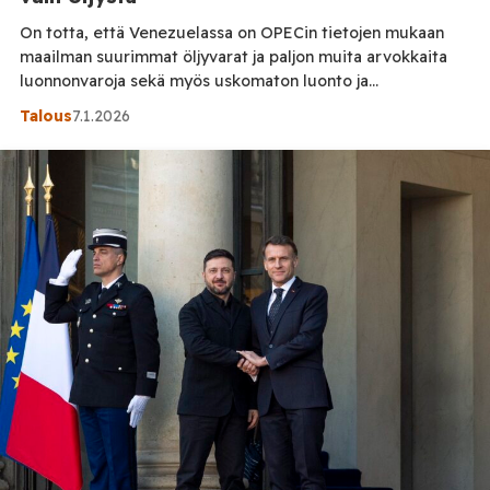
On totta, että Venezuelassa on OPECin tietojen mukaan
maailman suurimmat öljyvarat ja paljon muita arvokkaita
luonnonvaroja sekä myös uskomaton luonto ja
biodiversiteetti. Tosin maailmassa on vielä paljon kolkkia,
Talous
7.1.2026
joista ei ole öljyä edes etsitty, ja puolitoista vuotta sitten
Venäjä ilmoitti löytäneensä maailman suurimman
öljyesiintymän Etelämantereelta, alueelta, jota vaativat
itselleen niin Argentiina, Chile kuin Iso-Britanniakin. Se […]