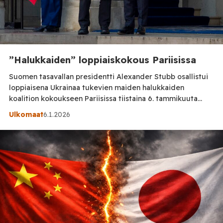
”Halukkaiden” loppiaiskokous Pariisissa
Suomen tasavallan presidentti Alexander Stubb osallistui
loppiaisena Ukrainaa tukevien maiden halukkaiden
koalition kokoukseen Pariisissa tiistaina 6. tammikuuta
2026. Kokousta isännöi Ranskan presidentti Emmanuel
Ulkomaat
6.1.2026
Macron (kuvassa yllä Volodymyr Zelenskin kanssa) ja
paikalla on Euronewsin mukaan 35 maan edustus. Mukana
ovat myös USA:n edustajina erityislähettiläs Steve Witkoff
ja presidentti Trumpin vävy Jared Kushner. Ulkoministeri
Marco Rubiolla on […]