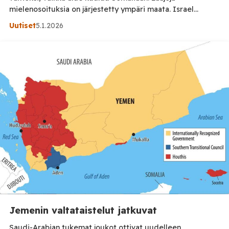
mielenosoituksia on järjestetty ympäri maata. Israel
puolustelee Somalimaan tunnustustaan vetoamalla
Uutiset
5.1.2026
suvereeniseen oikeuteensa päättää, kenen kanssa sillä
diplomaattisia suhteita. Somalian pääkaupungissa,
Mogadishussa, ihmisjoukot kokoontuivat stadionille
uskonnollisten johtajien johdolla vaatimaan Somalian
yhtenäisyyden puolustamista. Mielenosoituksia raportoitiin
eri puolilla Somaliaa. Nettiin jaetuilla
videoilla mielenosoittajat protestoivat iskulausein
tunnustusta vastaan ja […]
Jemenin valtataistelut jatkuvat
Saudi-Arabian tukemat joukot ottivat uudelleen