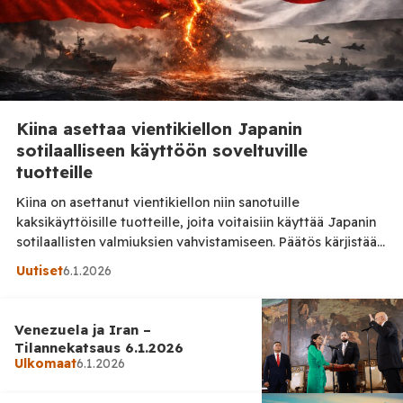
Kiina asettaa vientikiellon Japanin
sotilaalliseen käyttöön soveltuville
tuotteille
Kiina on asettanut vientikiellon niin sanotuille
kaksikäyttöisille tuotteille, joita voitaisiin käyttää Japanin
sotilaallisten valmiuksien vahvistamiseen. Päätös kärjistää
Kiinan ja Japanin välejä ja liittyy Tokion viimeaikaisiin
Uutiset
6.1.2026
Taiwania koskeviin lausuntoihin. Asiasta uutisoi Financial
Times. Kiinan kauppaministeriön mukaan vientikielto
koskee maailmanlaajuisesti kaikkia toimijoita, ja sen
Venezuela ja Iran –
rikkomisesta seuraa oikeudellisia toimia. Pekingin mukaan
Tilannekatsaus 6.1.2026
Japanin johto on vihjannut mahdollisesta sotilaallisesta
Ulkomaat
6.1.2026
väliintulosta […]