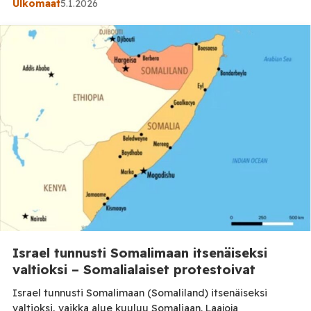
Ulkomaat
5.1.2026
Sisäministeriössä. Julistuksessaan presidentti kirjoitti mm.
näin: ”Maanmiehemme täyttivät kunniallisesti
velvollisuutensa ja kaatuivat raivokkaan vastarinnan jälkeen
joko suorassa taistelussa hyökkääjiä vastaan ​​tai laitosten
pommitusten seurauksena ja osasivat sankarillisilla
teoillaan ylläpitää miljoonien maanmiestensä
solidaarisuutta.” […]
Israel tunnusti Somalimaan itsenäiseksi
valtioksi – Somalialaiset protestoivat
Israel tunnusti Somalimaan (Somaliland) itsenäiseksi
valtioksi, vaikka alue kuuluu Somaliaan. Laajoja