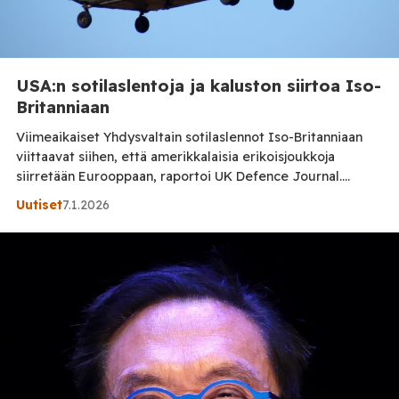
USA:n sotilaslentoja ja kaluston siirtoa Iso-
Britanniaan
Viimeaikaiset Yhdysvaltain sotilaslennot Iso-Britanniaan
viittaavat siihen, että amerikkalaisia erikoisjoukkoja
siirretään Eurooppaan, raportoi UK Defence Journal.
Lentoseurannan datan mukaan useita amerikkalaisia C-17
Uutiset
7.1.2026
Globemaster III -kuljetuskoneita on saapunut Iso-
Britanniaan RAF Fairford -lentotukikohtaan. RAF Fairford
on Iso-Britanniassa, Gloucestershiren alueella sijaitseva
lentotukikohta. Kaksi AC-130-konetta, jotka on varustettu
tykeillä ja valvontalaitteilla, on nähty RAF Mildenhallin
sotilastukikohdassa. Suurin osa aremijan lennoista […]