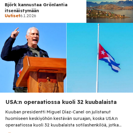
Björk kannustaa Grönlantia
itsenäistymään
Uutiset
6.1.2026
Uutiset
5.1.2026
Onko Suomen passi paras
passi?
USA:n operaatiossa kuoli 32 kuubalaista
Kuuban presidentti Miguel Díaz-Canel on julistanut
huomiseen keskiyöhön kestävän suruajan, koska USA:n
operaatiossa kuoli 32 kuubalaista sotilashenkilöä, jotka
olivat komennuksella Venezuelan armeijassa ja