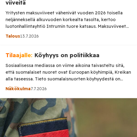
viiveitä
Yritysten maksuviiveet vähenivät vuoden 2026 toisella
neljänneksellä alkuvuoden korkealta tasolta, kertoo
luotonhallintayhtiö Intrumin tuore katsaus. Maksuviiveet
ovat kuitenkin edelleen selvästi yleisempiä suurissa
Talous
13.7.2026
yrityksissä kuin pienissä ja keskisuurissa yrityksissä.
Intrumin aineistossa maksuviiveitä oli huhti–kesäkuussa 18
729 yrityksellä eli 5,56 prosentilla tarkastelluista
Tilaajalle:
Köyhyys on politiikkaa
yrityksistä. Maksuviiveellisten yritysten osuus laski 2,5
Sosiaalisessa mediassa on viime aikoina taivasteltu sitä,
prosenttia edellisestä vuosineljänneksestä ja oli lähes
että suomalaiset nuoret ovat Euroopan köyhimpiä, Kreikan
samalla tasolla kuin […]
alla taseessa. Tieto suomalaisnuorten köyhyydestä on
peräisin euroalueen keskuspankilta EKP:lta, joka kartoittaa
Näkökulma
7.7.2026
varallisuuden jakautumista euroalueella. EKP on mitannut
nuorten varallisuutta vuodesta 2010. Suomi on ollut koko
ajan mediaanitulon alapuolella. Suomalaisnuorten tulot
kohosivat vuoteen 2017 asti, ja laskivat sen jälkeen jyrkästi.
Ekonomisti […]