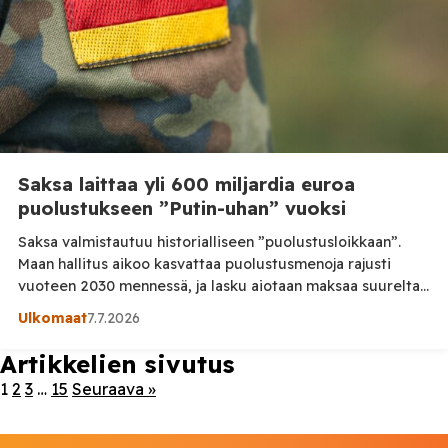
Saksa laittaa yli 600 miljardia euroa
puolustukseen ”Putin-uhan” vuoksi
Saksa valmistautuu historialliseen ”puolustusloikkaan”.
Maan hallitus aikoo kasvattaa puolustusmenoja rajusti
vuoteen 2030 mennessä, ja lasku aiotaan maksaa suurelta
osin velalla. Saksa aikoo investoida puolustukseen yli 600
Ulkomaat
7.7.2026
miljardia euroa vuoteen 2030 mennessä, kerrotaan Les
Echos’n analyysissä. Kyse on valtavasta
Artikkelien sivutus
suunnanmuutoksesta maalle, joka tunnettiin pitkään
1
2
3
…
15
Seuraava »
tiukasta talouskuristaan. Nyt Saksa perustelee menojen
kasvattamista Venäjän uhalla, Naton paineella ja […]