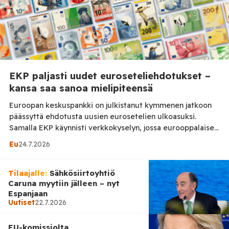
EKP paljasti uudet euroseteliehdotukset –
kansa saa sanoa mielipiteensä
Euroopan keskuspankki on julkistanut kymmenen jatkoon
päässyttä ehdotusta uusien eurosetelien ulkoasuksi.
Samalla EKP käynnisti verkkokyselyn, jossa eurooppalaiset
voivat kertoa mielipiteensä ehdotuksista. Suomen Pankin
Eu
24.7.2026
mukaan kyselyyn voi osallistua 21. syyskuuta 2026 asti.
EKP:n neuvoston on tarkoitus valita eurosetelien lopullinen
Tilaajalle:
ulkoasu vuoden loppuun mennessä. Tilaa Posi TV –
Sähkösiirtoyhtiö
Caruna myytiin jälleen – nyt
tuellasi riippumaton suomalainen uutisointi jatkuu myös
Espanjaan
tulevaisuudessa. Ehdotukset perustuvat kahteen teemaan:
Uutiset
22.7.2026
[…]
EU-komissiolta