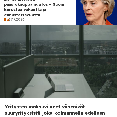
päästökauppamuutos – Suomi
korostaa vakautta ja
ennustettavuutta
Eu
17.7.2026
Talous
14.7.2026
Suomalaispankki aloittaa
digitaalisen euron testaamisen
– näin pilotti etenee
Yritysten maksuviiveet vähenivät –
suuryrityksistä joka kolmannella edelleen