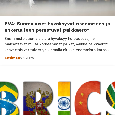
EVA: Suomalaiset hyväksyvät osaamiseen ja
ahkeruuteen perustuvat palkkaerot
Enemmistö suomalaisista hyväksyy huippuosaajille
maksettavat muita korkeammat palkat, vaikka palkkaerot
kasvattaisivat tuloeroja. Samalla niukka enemmistö katsoo
tuloerojen kasvaneen Suomessa liian suuriksi. Suomalaiset
Kotimaa
3.8.2026
suhtautuvat myönteisesti osaamiseen, ahkeruuteen ja työn
tuloksiin perustuviin palkkaeroihin, ilmenee
Elinkeinoelämän valtuuskunta EVAn kevään 2026 Arvo- ja
asennetutkimuksesta. Kaksi kolmesta vastaajasta eli 65
prosenttia hyväksyy palkkaerot myös samankaltaista työtä
tekevien välillä, jos niiden […]