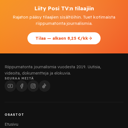
Liity Posi TV:n tilaajiin
Rajaton pääsy tilaajien sisältöihin. Tuet kotimaista
riippumatonta journalismia.
Tilaa — alkaen 8,25 €/kk
Riippumatonta journalismia vuodesta 2019. Uutisia,
videoita, dokumentteja ja elokuvia.
SEURAA MEITÄ
OSASTOT
Etusivu