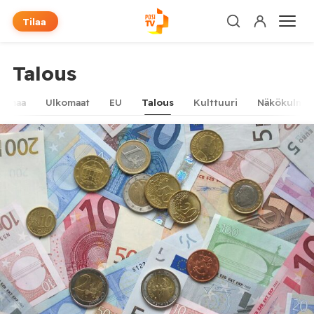
Tilaa
Talous
timaa
Ulkomaat
EU
Talous
Kulttuuri
Näkökulma