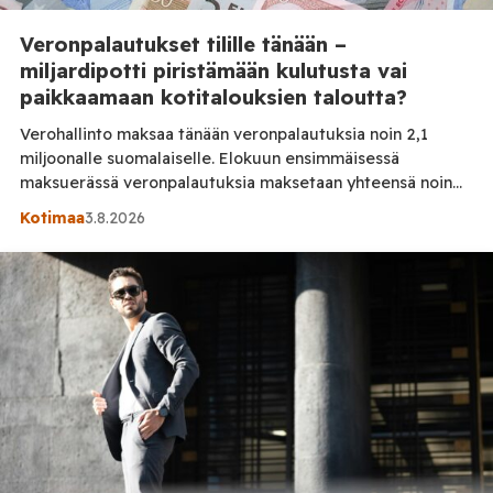
Veronpalautukset tilille tänään –
miljardipotti piristämään kulutusta vai
paikkaamaan kotitalouksien taloutta?
Verohallinto maksaa tänään veronpalautuksia noin 2,1
miljoonalle suomalaiselle. Elokuun ensimmäisessä
maksuerässä veronpalautuksia maksetaan yhteensä noin
1,1 miljardia euroa. Miljardiluokan rahavirta voi näkyä
Kotimaa
3.8.2026
loppukesän kulutuksessa, mutta kuitenkin moni joutuu
pohtimaan, mihin ylimääräinen raha käytetään.
Kotitalouksien taloudessa näkyvät edelleen viime vuosien
hintojen nousun ja korkojen nousun vaikutukset. Inflaatio
syö ostovoimaa – veronpalautuksilla katetaan myös
perusmenoja Viime vuosien […]