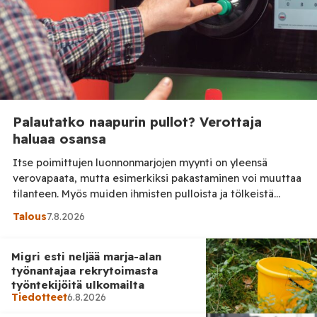
Palautatko naapurin pullot? Verottaja
haluaa osansa
Itse poimittujen luonnonmarjojen myynti on yleensä
verovapaata, mutta esimerkiksi pakastaminen voi muuttaa
tilanteen. Myös muiden ihmisten pulloista ja tölkeistä
saadut panttirahat ovat veronalaista ansiotuloa,
Talous
7.8.2026
muistuttaa Keskuskauppakamari. Kesän marjastuskauden
ollessa parhaimmillaan moni suomalainen hankkii lisätuloja
Migri esti neljää marja-alan
myymällä itse poimimiaan marjoja tai palauttamalla pulloja
työnantajaa rekrytoimasta
ja tölkkejä. Keskuskauppakamarin mukaan näihin liittyvät
työntekijöitä ulkomailta
verosäännöt eivät kuitenkaan ole kaikille tuttuja. Tilaa Posi
Tiedotteet
6.8.2026
[…]