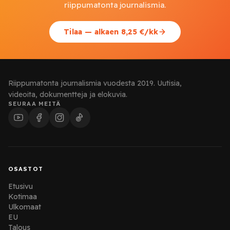
riippumatonta journalismia.
Tilaa — alkaen 8,25 €/kk
Riippumatonta journalismia vuodesta 2019. Uutisia,
videoita, dokumentteja ja elokuvia.
SEURAA MEITÄ
OSASTOT
Etusivu
Kotimaa
Ulkomaat
EU
Talous