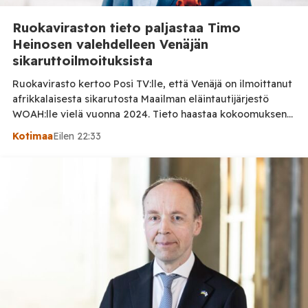
Ruokaviraston tieto paljastaa Timo
Heinosen valehdelleen Venäjän
sikaruttoilmoituksista
Ruokavirasto kertoo Posi TV:lle, että Venäjä on ilmoittanut
afrikkalaisesta sikarutosta Maailman eläintautijärjestö
WOAH:lle vielä vuonna 2024. Tieto haastaa kokoomuksen
kansanedustaja Timo Heinosen (kok.) esittämän väitteen
Kotimaa
Eilen 22:33
Venäjän sikaruttoilmoituksista. Suomi on puolestaan
ilmoittanut tuoreesta Virolahden tapauksesta sekä
WOAH:n kautta että suoraan Venäjän
eläinlääkintäviranomaisille. Ruokavirasto kertoi Posi TV:lle
tarkempia tietoja Suomen ensimmäisestä afrikkalaisen
sikaruton tapauksesta sekä eläintautitietojen vaihdosta […]