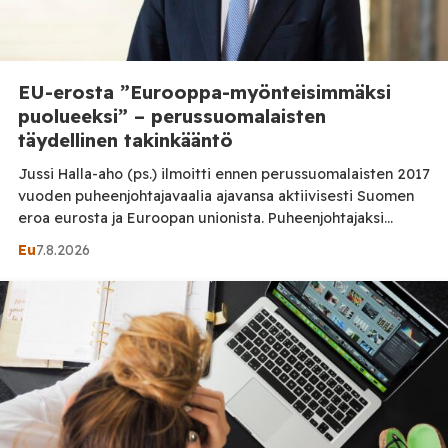
EU-erosta ”Eurooppa-myönteisimmäksi
puolueeksi” – perussuomalaisten
täydellinen takinkääntö
Jussi Halla-aho (ps.) ilmoitti ennen perussuomalaisten 2017
vuoden puheenjohtajavaalia ajavansa aktiivisesti Suomen
eroa eurosta ja Euroopan unionista. Puheenjohtajaksi
valintansa jälkeen hän kuvasi EU-eroa kuitenkin
Eu
7.8.2026
epärealistiseksi. Puolueen myöhemmät ohjelmat
osoittavat, ettei muutos ollut aivan suoraviivainen. Jussi
Halla-ahon ja perussuomalaisten suhtautuminen Suomen
EU-jäsenyyteen on muuttunut vuosien aikana. Erityisen
jyrkkä ero löytyy Halla-ahon ennen vuoden 2017
puheenjohtajavaalia antaman […]