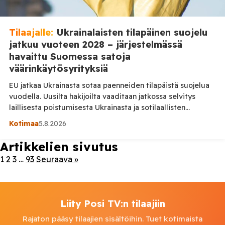
Tilaajalle:
Ukrainalaisten tilapäinen suojelu
jatkuu vuoteen 2028 – järjestelmässä
havaittu Suomessa satoja
väärinkäytösyrityksiä
EU jatkaa Ukrainasta sotaa paenneiden tilapäistä suojelua
vuodella. Uusilta hakijoilta vaaditaan jatkossa selvitys
laillisesta poistumisesta Ukrainasta ja sotilaallisten
velvoitteiden noudattamisesta. Samalla Suomessa on
Kotimaa
5.8.2026
paljastunut satoja tapauksia, joissa suojaa on yritetty hakea
useammasta EU-maasta. Ssotaa pakeneville ukrainalaisille
Artikkelien sivutus
myönnettävää tilapäistä suojelua jatketaan 4. maaliskuuta
1
2
3
…
93
Seuraava »
2028 asti. Sisäministeriön mukaan mukaan EU-maat
päättivät suojelun jatkamisesta vuodella. Tilapäisen
suojelun järjestelmä […]
Liity Posi TV:n tilaajiin
Rajaton pääsy tilaajien sisältöihin. Tuet kotimaista