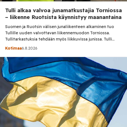
Tulli alkaa valvoa junamatkustajia Torniossa
– liikenne Ruotsista käynnistyy maanantaina
Suomen ja Ruotsin välisen junaliikenteen alkaminen tuo
Tullille uuden valvottavan liikennemuodon Torniossa.
Tullitarkastuksia tehdään myös liikkuvissa junissa. Tulli
laajentaa valvontaansa Torniossa, kun Suomen ja Ruotsin
Kotimaa
6.8.2026
välinen junaliikenne käynnistyy maanantaina 10. elokuuta.
Suomen tulli valvoo Ruotsista junalla saapuvien
matkustajien tuomisia, kun taas Haaparannan puolella
valvonnasta vastaa Ruotsin tulli. Tilaa Posi TV –
tuellasi riippumaton suomalainen uutisointi jatkuu myös
[…]