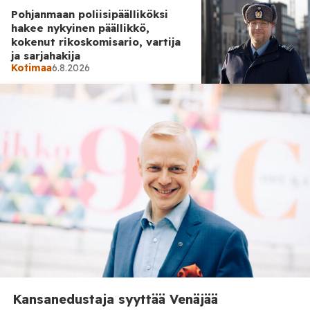
Pohjanmaan poliisipäälliköksi
hakee nykyinen päällikkö,
kokenut rikoskomisario, vartija
ja sarjahakija
Kotimaa
6.8.2026
Kotimaa
6.8.2026
Elisa-asiakkaita uhataan
palvelun katkaisulla – älä paina
tätä OmaElisa-linkkiä
Kansanedustaja syyttää Venäjää