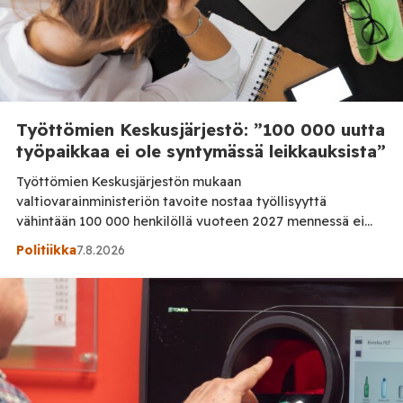
Työttömien Keskusjärjestö: ”100 000 uutta
työpaikkaa ei ole syntymässä leikkauksista”
Työttömien Keskusjärjestön mukaan
valtiovarainministeriön tavoite nostaa työllisyyttä
vähintään 100 000 henkilöllä vuoteen 2027 mennessä ei
ole realistinen, jos työllisyyspalveluihin kohdistuvia
Politiikka
7.8.2026
leikkauksia jatketaan. Järjestö vaatii lisää rahaa
työllisyyden hoitoon sekä palkkatukien palauttamista.
Työttömien Keskusjärjestö kritisoi voimakkaasti
valtiovarainministeriön vuoden 2027 budjettiehdotusta.
Järjestön mukaan hallituksen tavoite 100 000 työllisen
lisäyksestä on ristiriidassa työllisyyden hoitoon
osoitettujen resurssien kanssa. Järjestö […]