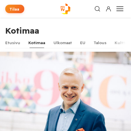
Tilaa
Kotimaa
Etusivu
Kotimaa
Ulkomaat
EU
Talous
Kulttuur