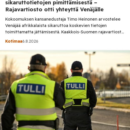
sikaruttotietojen pimittämisestä –
Rajavartiosto otti yhteyttä Venäjälle
Kokoomuksen kansanedustaja Timo Heinonen arvostelee
Venäjää afrikkalaista sikaruttoa koskevien tietojen
toimittamatta jättämisestä. Kaakkois-Suomen rajavartiosto
vahvistaa Posi TV:lle sulkeneensa vastuualueensa
Kotimaa
6.8.2026
riistaportit oman tilannekuvansa perusteella ja olleensa
yhteydessä Venäjän Viipurin alueen rajavaltuutettuun. *
PÄIVITYS 7.8.2026: Ruokavirasto vastasi Posi TV:n
kysymyksiin artikkelin julkaisemisen jälkeen. Vastauksesta
käy ilmi, että Venäjä sai tiedon Suomen ASF-tapauksesta
WOAH:n kautta, ja lisäksi maa- […]