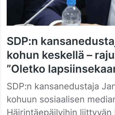
SDP:n kansanedustaj
kohun keskellä – raj
”Oletko lapsiinsekaa
SDP:n kansanedustaja Jan
kohuun sosiaalisen media
Häirintäepäilyihin liittyv