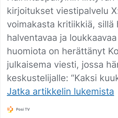
kirjoitukset viestipalvelu 
voimakasta kritiikkiä, sillä
halventavaa ja loukkaavaa k
huomiota on herättänyt K
julkaisema viesti, jossa hän
keskustelijalle: “Kaksi kuu
SDP:n
Jatka artikkelin
lukemista
kansanedustaja
Jani
Kokko
Posi TV
häirintä
kohun