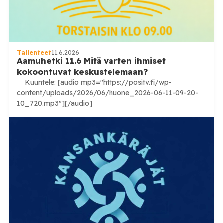
Tallenteet
11.6.2026
Aamuhetki 11.6 Mitä varten ihmiset
kokoontuvat keskustelemaan?
Kuuntele: [audio mp3="https://positv.fi/wp-
content/uploads/2026/06/huone_2026-06-11-09-20-
10_720.mp3"][/audio]