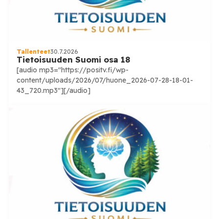
Tallenteet
30.7.2026
Tietoisuuden Suomi osa 18
[audio mp3="https://positv.fi/wp-
content/uploads/2026/07/huone_2026-07-28-18-01-
43_720.mp3"][/audio]