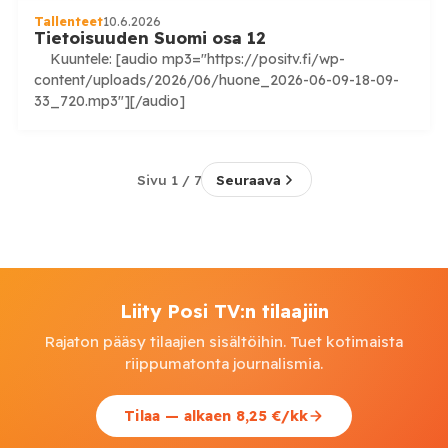
Tallenteet
10.6.2026
Tietoisuuden Suomi osa 12
Kuuntele: [audio mp3="https://positv.fi/wp-
content/uploads/2026/06/huone_2026-06-09-18-09-
33_720.mp3"][/audio]
Sivu 1 / 7
Seuraava
Liity Posi TV:n tilaajiin
Rajaton pääsy tilaajien sisältöihin. Tuet kotimaista
riippumatonta journalismia.
Tilaa — alkaen 8,25 €/kk