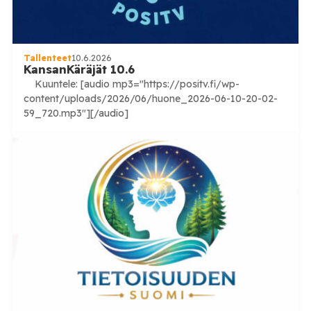
Tallenteet
10.6.2026
KansanKäräjät 10.6
Kuuntele: [audio mp3="https://positv.fi/wp-
content/uploads/2026/06/huone_2026-06-10-20-02-
59_720.mp3"][/audio]