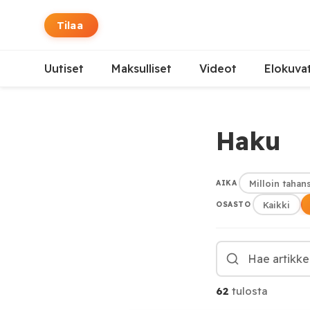
Tilaa
Uutiset
Maksulliset
Videot
Elokuva
Haku
Milloin tahan
AIKA
Kaikki
OSASTO
Haku
62
tulosta