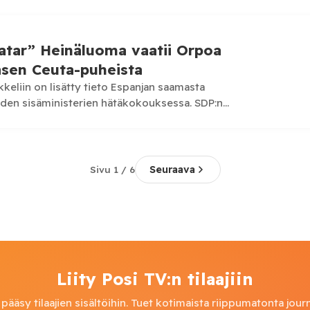
lötyössä on tapahtunut myönteistä kehitystä.
istä…
gatar” Heinäluoma vaatii Orpoa
asen Ceuta-puheista
ikkeliin on lisätty tieto Espanjan saamasta
den sisäministerien hätäkokouksessa. SDP:n
oma vaatii pääministeri Petteri Orpoa selventämään,
Seuraava
Sivu 1 / 6
Liity Posi TV:n tilaajiin
pääsy tilaajien sisältöihin. Tuet kotimaista riippumatonta journ