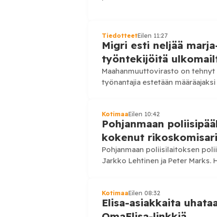
panttirahat ovat veronalaista an
Tiedotteet
Eilen 11:27
Migri esti neljää marj
työntekijöitä ulkomail
Maahanmuuttovirasto on tehnyt e
työnantajia estetään määräajaksi
työntekijöille. Päätösten taustal
laiminlyönnit.…
Kotimaa
Eilen 10:42
Pohjanmaan poliisipääl
kokenut rikoskomisario
Pohjanmaan poliisilaitoksen polii
Jarkko Lehtinen ja Peter Marks. 
Poliisihallitus nimittää poliisip
Kotimaa
Eilen 08:32
Elisa-asiakkaita uhataa
OmaElisa-linkkiä