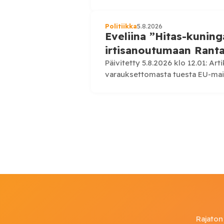
työtyytyväisyydessä ja esihenki
Perusopetuksessa työskentelev
Politiikka
5.8.2026
Eveliina ”Hitas-kunin
irtisanoutumaan Rant
Päivitetty 5.8.2026 klo 12.01: Art
varauksettomasta tuesta EU-mai
kansanedustaja Eveliina Heinälu
ovatko…
Rajaton 