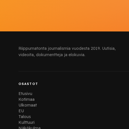
Riippumatonta journalismia vuodesta 2019. Uutisia,
videoita, dokumentteja ja elokuvia.
OSASTOT
Etusivu
Kotimaa
Ulkomaat
EU
Talous
Kulttuuri
Näkökulma