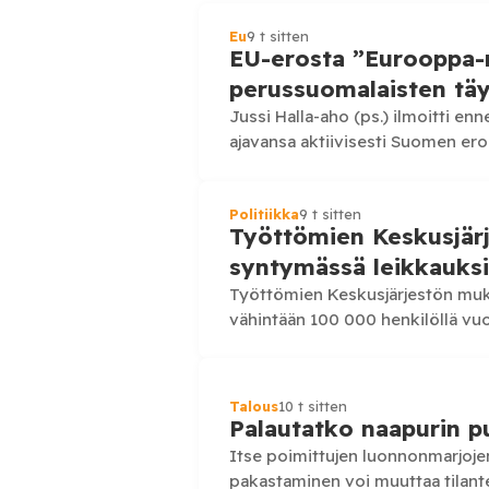
Eu
9 t sitten
EU-erosta ”Eurooppa-
perussuomalaisten täy
Jussi Halla-aho (ps.) ilmoitti e
ajavansa aktiivisesti Suomen ero
valintansa jälkeen hän kuvasi EU-
Politiikka
9 t sitten
Työttömien Keskusjärj
syntymässä leikkauksi
Työttömien Keskusjärjestön muka
vähintään 100 000 henkilöllä vuo
työllisyyspalveluihin kohdistuvia 
Talous
10 t sitten
Palautatko naapurin pu
Itse poimittujen luonnonmarjoje
pakastaminen voi muuttaa tilante