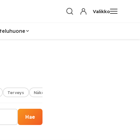
Valikko
teluhuone
Terveys
Näkökulma
Geopolitiikka
Tiedotteet
Hae