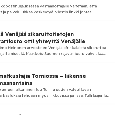
hköpostihuijauksessa vastaanottajalle väitetään, että
a palvelu uhkaa keskeytyä. Viestin linkki johtaa
rkkosivulle. Elisan nimissä leviää parhaillaan
ä Venäjää sikaruttotietojen
artiosto otti yhteyttä Venäjälle
o Heinonen arvostelee Venäjää afrikkalaista sikaruttoa
a jättämisestä. Kaakkois-Suomen rajavartiosto vahvistaa
ueensa riistaportit oman tilannekuvansa perusteella ja
amatkustajia Torniossa – liikenne
 maanantaina
ikenteen alkaminen tuo Tullille uuden valvottavan
rkastuksia tehdään myös liikkuvissa junissa. Tulli laajentaa
omen ja Ruotsin…