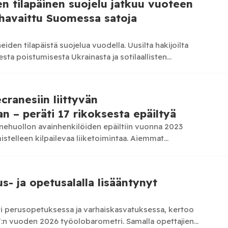
en tilapäinen suojelu jatkuu vuoteen
 havaittu Suomessa satoja
iden tilapäistä suojelua vuodella. Uusilta hakijoilta
sesta poistumisesta Ukrainasta ja sotilaallisten
Samalla Suomessa on paljastunut satoja…
cranesiin liittyvän
an – peräti 17 rikoksesta epäiltyä
ehuollon avainhenkilöiden epäiltiin vuonna 2023
istelleen kilpailevaa liiketoimintaa. Aiemmat
cranesin turvaamistoimiasian Viafin Service -konserniin.
miiksi…
s- ja opetusalalla lisääntynyt
sti perusopetuksessa ja varhaiskasvatuksessa, kertoo
:n vuoden 2026 työolobarometri. Samalla opettajien