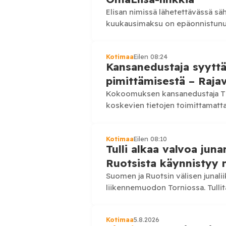
Elisan nimissä lähetettävässä sä
kuukausimaksu on epäonnistunut j
pankkitunnuksia kalastelevalle ve
sähköpostihuijaus,…
Kotimaa
Eilen 08:24
Kansanedustaja syyttä
pimittämisestä – Rajav
Kokoomuksen kansanedustaja Tim
koskevien tietojen toimittamatt
Posi TV:lle sulkeneensa vastuual
olleensa…
Kotimaa
Eilen 08:10
Tulli alkaa valvoa jun
Ruotsista käynnistyy
Suomen ja Ruotsin välisen junali
liikennemuodon Torniossa. Tullita
valvontaansa Torniossa, kun Su
Kotimaa
5.8.2026