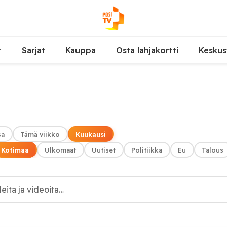
t
Sarjat
Kauppa
Osta lahjakortti
Keskus
sa
Tämä viikko
Kuukausi
Kotimaa
Ulkomaat
Uutiset
Politiikka
Eu
Talous