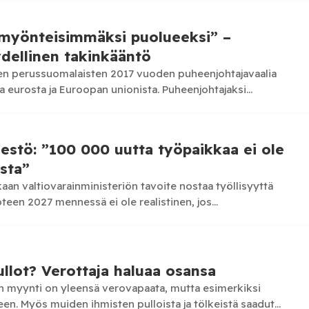
myönteisimmäksi puolueeksi” –
dellinen takinkääntö
nnen perussuomalaisten 2017 vuoden puheenjohtajavaalia
a eurosta ja Euroopan unionista. Puheenjohtajaksi
eroa kuitenkin epärealistiseksi.…
estö: ”100 000 uutta työpaikkaa ei ole
sta”
an valtiovarainministeriön tavoite nostaa työllisyyttä
teen 2027 mennessä ei ole realistinen, jos
leikkauksia jatketaan. Järjestö vaatii lisää…
llot? Verottaja haluaa osansa
n myynti on yleensä verovapaata, mutta esimerkiksi
en. Myös muiden ihmisten pulloista ja tölkeistä saadut