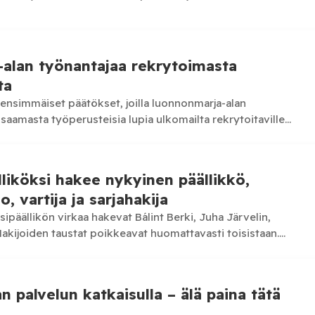
siotuloa, muistuttaa…
a-alan työnantajaa rekrytoimasta
ta
nsimmäiset päätökset, joilla luonnonmarja-alan
 saamasta työperusteisia lupia ulkomailta rekrytoitaville
la ovat työnantajien toiminnassa havaitut epäselvyydet ja
liköksi hakee nykyinen päällikkö,
, vartija ja sarjahakija
sipäällikön virkaa hakevat Bálint Berki, Juha Järvelin,
Hakijoiden taustat poikkeavat huomattavasti toisistaan.
äällikön enintään viiden vuoden…
n palvelun katkaisulla – älä paina tätä