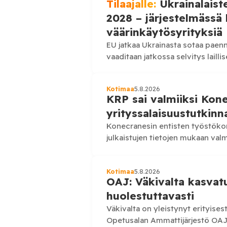
Tilaajalle:
Ukrainalaist
2028 – järjestelmässä
väärinkäytösyrityksiä
EU jatkaa Ukrainasta sotaa paenne
vaaditaan jatkossa selvitys lailli
velvoitteiden noudattamisesta. 
Kotimaa
5.8.2026
KRP sai valmiiksi Kone
yrityssalaisuustutkinn
Konecranesin entisten työstökon
julkaistujen tietojen mukaan valm
oikeusasiakirjat yhdistivät Kone
Keskusrikospoliisi on saanut val
Kotimaa
5.8.2026
OAJ: Väkivalta kasvatu
huolestuttavasti
Väkivalta on yleistynyt erityise
Opetusalan Ammattijärjestö OAJ