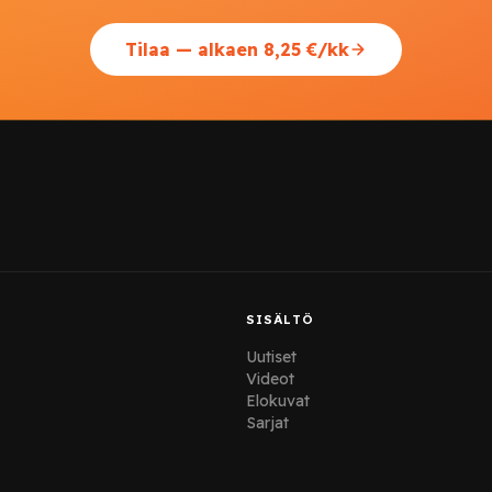
Tilaa — alkaen 8,25 €/kk
SISÄLTÖ
Uutiset
Videot
Elokuvat
Sarjat